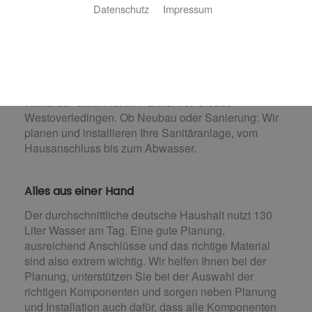
Appeldorn & Winterbur GmbH: für Sie vor
Datenschutz
Impressum
Ort
Wasser ist Gemeindesache – entsprechend wichtig
ist es, einen Partner zu haben, der sich mit den
örtlichen Gegebenheiten auskennt. Appeldorn &
Winterbur GmbH ist Ihr Partner vor Ort aus
Westoverledingen. Ob Neubau oder Sanierung: Wir
planen und installieren Ihre Sanitäranlage, vom
Hausanschluss bis zum Abwasser.
Alles aus einer Hand
Der durchschnittliche deutsche Haushalt nutzt 130
Liter Wasser am Tag. Eine gute Planung,
ausreichend Anschlüsse und das richtige Material
sind also extrem wichtig. Wir helfen Ihnen bei der
Planung, unterstützen Sie bei der Auswahl der
richtigen Komponenten und sorgen neben Planung
und Installation auch dafür, dass alle Komponenten