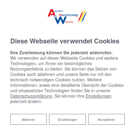
Diese Webseite verwendet Cookies
Ihre Zustimmung können Sie jederzeit widerrufen.
Wir verwenden auf dieser Webseite Cookies und weitere
Startseite
»
Bad
»
Badinspiration & Musterbäder
»
Komfort-Bad 15,9
Technologien, um Ihnen ein bestmögliches
㎡
Nutzungserlebnis zu bieten. Sie können das Setzen von
Cookies auch ablehnen und unsere Seite nur mit den
technisch notwendigen Cookies nutzen. Weitere
Komfort-Bad 15,9 ㎡
Informationen, sowie eine detaillierte Übersicht der Cookies
und eingesetzten Technologien finden Sie in unserer
Datenschutzerklärung
. Sie können Ihre
Einstellungen
jederzeit ändern.
Ablehnen
Ablehnen
Einstellungen
Akzeptieren