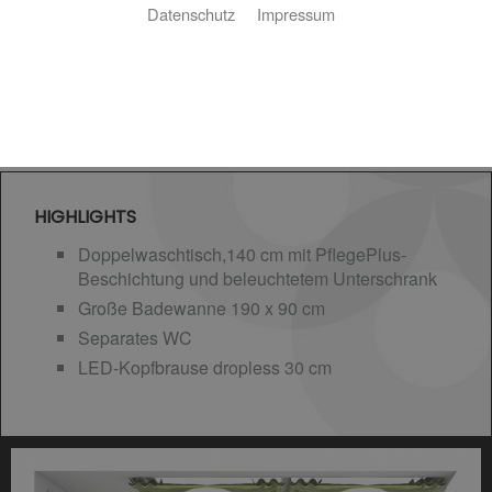
Datenschutz
Impressum
HIGHLIGHTS
Doppelwaschtisch,140 cm mit PflegePlus-
Beschichtung und beleuchtetem Unterschrank
Große Badewanne 190 x 90 cm
Separates WC
LED-Kopfbrause dropless 30 cm